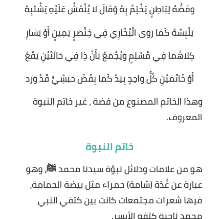
وفَصُّهُ لِبَاطِنٍ يَخْتِمُ بِهْ وَقَالَ لا يُنْقَشْ عَلَيْهِ يَشْتَبِهْ
يَلْبِسُهُ كَمَا رَوَى الْبُخَارِي فِي خِنْصَرٍ يَمِينٍ أَوْ يَسَارِ
كِلاهُمَا فِي مُسْلِمٍ وَيُجْمَعُ بَأَنَّ ذِا فِي حَالَتَيْنِ يَقَعُ
أَوْ خَاتَمَيْنِ كُلُّ وَاحِدٍ بِيَدْ كَمَا بِفَصِّ حَبَشِيٍّ قَدْ وَرَد
وهذا الخاتم المصنوع من فضة ، غير خاتم النبوة
المعروف.
خاتم النبوة
هو من علامات ودلائل نبوّة سيدنا محمد ﷺ، وهو
عبارة عن غُدّة (شامة) حمراء مثل بيضة الحمامة،
فيها شعرات مجتمعات كانت بين كتفي النبي
محمد ناحية كتفه الأيسر.