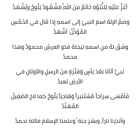
أغَرُّ عَلَيْهِ لِلنُّبُوَّةِ خَاتَمٌ مِنَ اللَّهِ مَشْهُودٌ يَلُوحُ ويُشْهَدُ
وضمَّ الإلهُ اسمَ النبيّ إلى اسمهِ إذا قَالَ في الخَمْسِ
المُؤذِّنُ: أشْهَدُ
وشقّ لهُ منِ اسمهِ ليجلهُ فذو العرشِ محمودٌ وهذا
محمدُ
نَبيٌّ أتَانَا بَعْدَ يَأسٍ وَفَتْرَةٍ منَ الرسلِ والأوثانِ في
الأرضِ تعبدُ
فَأمْسَى سِرَاجاً مُسْتَنيراً وَهَادِياً يَلُوحُ كما لاحَ الصّقِيلُ
المُهَنَّدُ
وأنذرنا ناراً، وبشرَ جنة ً وعلمنا الإسلامَ فاللهَ نحمدُ