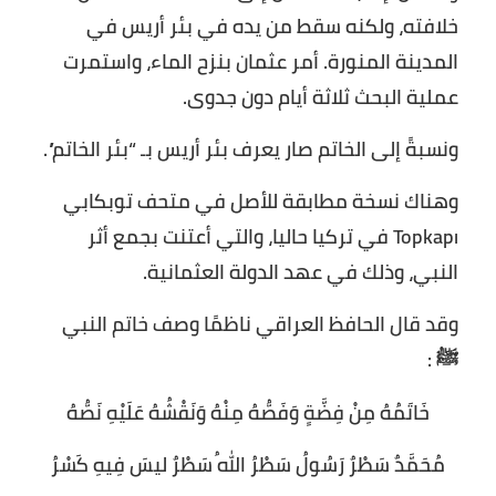
خلافته، ولكنه سقط من يده في بئر أريس في
المدينة المنورة. أمر عثمان بنزح الماء، واستمرت
عملية البحث ثلاثة أيام دون جدوى.
ونسبةً إلى الخاتم صار يعرف بئر أريس بـ “بئر الخاتم”.
وهناك نسخة مطابقة للأصل في متحف توبكابي
Topkapı في تركيا حاليا، والتي أعتنت بجمع أثر
النبي، وذلك في عهد الدولة العثمانية.
وقد قال الحافظ العراقي ناظمًا وصف خاتم النبي
ﷺ :
خَاتَمُهُ مِنْ فِضَّةٍ وَفَصُّهُ مِنْهُ وَنَقْشُهُ عَلَيْهِ نَصُّهُ
مُحَمَّدٌ سَطْرٌ رَسُولُ سَطْرُ اللهُ سَطْرٌ ليسَ فِيهِ كَسْرُ