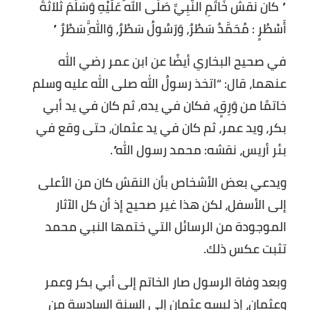
” كان نقش خَاتَمِ النَّبِيِّ صَلَّى اللهُ عَلَيْهِ وَسَلَّمَ ثَلاَثَةَ
أَسْطُرٍ : مُحَمَّدٌ سَطْرٌ، وَرَسُولُ سَطْرٌ، وَاللَّهِ سَطْرٌ ”
في صحيح البخاري أيضًا عن ابن عمر رضي الله
عنهما، قال: “اتخذ رسولُ الله صلى الله عليه وسلم
خاتمًا من وَرِقٍ، فكان في يده، ثم كان في يد أبي
بكر، ويد عمر، ثم كان في يد عثمان، حتى وقع في
بئر أريس، نقشه: محمد رسول الله”.
ويدعي بعض الأشخاص بأن النقش كان من الأعلى
إلى الأسفل، لكن هذا غير صحيح إذ أن كل الآثار
الموجودة من الرسائل التي ختمها النبي محمد
تثبت عكس ذلك.
وبعد وفاة الرسول صار الخاتم إلى أبي بكر وعمر
وعثمان، إذ لبسه عثمان إلى السنة السادسة من