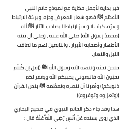
خير بداية لأجمل حكاية مع نموذج خاتم النبي
الأعظم ﷺ فهو شعار المعرض ودرّه، وبركة الارتباط
وسرّه. كيف لا و سرّ ارتباطنا بصاحب الآثار ﷺ أنه
(محمدٌ رسول الله) صلى الله عليه ، وعلى آل بيته
الأطهار وأصحابه الأبرار ، والتابعين لهم ما تعاقب
الليل والنهار.
فنحن نحبّه ونتبعه لأنه رسول الله ﷺ ((قل إن كُنتُم
تحبّون الله فاتبعوني يحببكم الله ويغفر لكم
ذنوبكم)) وأمرنا أن ننصره ونعظّمه ﷺ بنص القرآن
((وتعزروه وتوقروه))
هذا وقد جاء ذكر الخاتم النبوي في صحيح البخاري
الذي روى بسنده عَنْ أَنَسٍ رَضِيَ اللَّهُ عَنْهُ قال :