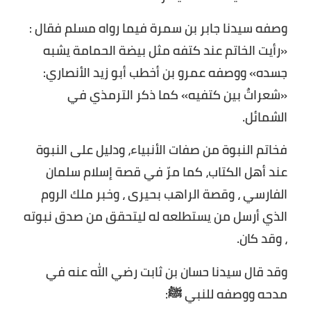
وصفه سيدنا جابر بن سمرة فيما رواه مسلم فقال :
«رأيت الخاتم عند كتفه مثل بيضة الحمامة يشبه
جسده» ووصفه عمرو بن أخطب أبو زيد الأنصاري:
«شعراتٌ بين كتفيه» كما ذكر الترمذي في
الشمائل.
فخاتم النبوة من صفات الأنبياء، ودليل على النبوة
عند أهل الكتاب، كما مرّ في قصة إسلام سلمان
الفارسي ، وقصة الراهب بحيرى ، وخبر ملك الروم
الذي أرسل من يستطلعه له ليتحقق من صدق نبوته
، وقد كان.
وقد قال سيدنا حسان بن ثابت رضي الله عنه في
مدحه ووصفه للنبي ﷺ: