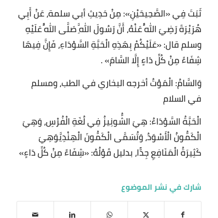
ثَبَتَ فِي «الصَّحِيحَيْنِ»: مِنْ حَدِيثِ أبي سلمة، عَنْ أَبِي
هُرَيْرَةَ رَضِيَ اللَّهُ عَنْهُ، أَنَّ رَسُولَ اللَّهِ صَلَّى اللَّهُ عَلَيْهِ
وسلم قال: «عَلَيْكُمْ بِهَذِهِ الْحَبَّةِ السَّوْدَاءِ، فَإِنَّ فِيهَا
شِفَاءً مِنْ كُلِّ دَاءٍ إِلَّا السَّامَ» .
وَالسَّامُ: الْمَوْتُ أخرجه البخاري في الطب، ومسلم
في السلام
الْحَبَّةُ السَّوْدَاءُ: هِيَ الشُّونِيزُ فِي لُغَةِ الْفُرْسِ، وَهِيَ
الْكَمُّونُ الْأَسْوَدُ، وَتُسَمَّى الْكَمُّونَ الْهِنْدِيَّوَهِيَ
كَثِيرَةُ الْمَنَافِعِ جِدًّا، بدليل قَوْلُهُ: «شِفَاءً مِنْ كُلِّ دَاءٍ»
شارك في نشر الموضوع