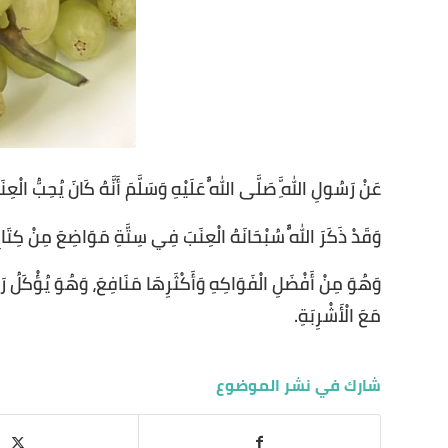
عَنْ رَسُولِ اللَّهِ صَلَّى اللَّهُ عَلَيْهِ وَسَلَّمَ أَنَّهُ كَانَ يُحِبُّ الْعِنَ
وَقَدْ ذَكَرَ اللَّهُ سُبْحَانَهُ الْعِنَبَ فِي سِتَّةِ مَوَاضِعَ مِنْ كِتَا
وَهُوَ مِنْ أَفْضَلِ الْفَوَاكِهِ وَأَكْثَرِهَا مَنَافِعَ، وَهُوَ يُؤْكَلُ رَطْ
مَعَ الْأَشْرِبَةِ.
شارك في نشر الموضوع