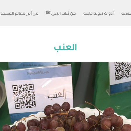
ئيسية
أدوات نبوية خاصة
من ثياب النبي ﷺ
من أبرز معالم المسجد 
العنب