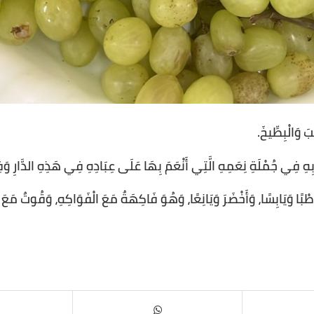
بَ وَالْبِطِّيخَ.
بِهِ فِي جُمْلَةِ نِعَمِهِ الَّتِي أَنْعَمَ بِهَا عَلَى عِبَادِهِ فِي هَذِهِ الدَّارِ وَفِ
بًا وَيَابِسًا، وَأَخْضَرَ وَيَانِعًا، وَهُوَ فَاكِهَةٌ مَعَ الْفَوَاكِهِ، وَقُوتٌ مَعَ الْأ