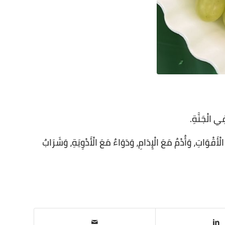
ي الْجَنَّةِ.
َقْوَاتِ، وَأُدْمٌ مَعَ الْإِدَامِ، وَدَوَاءٌ مَعَ الْأَدْوِيَةِ، وَشَرَابٌ