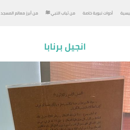
ئيسية
أدوات نبوية خاصة
من ثياب النبي ﷺ
من أبرز معالم المسجد 
انجيل برنابا