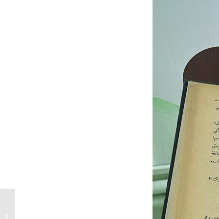
رُطَبٌ